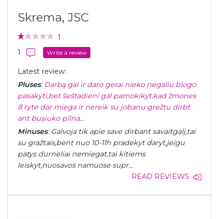
Skrema, JSC
1
1
Write a review
Latest review:
Pluses
:
Darbą gal ir daro gerai nieko negaliu blogo
pasakyti,bet šeštadieni gal pamokikyt,kad žmones
8 ryte dar miega ir nereik su jobanu grežtu dirbt
ant busiuko pilna...
Minuses
: Galvoja tik apie save dirbant savaitgalį,tai
su gražtais,bent nuo 10-11h pradekyt daryt,jeigu
patys durneliai nemiegat,tai kitiems
leiskyt,nuosavos namuose supr...
READ REVIEWS