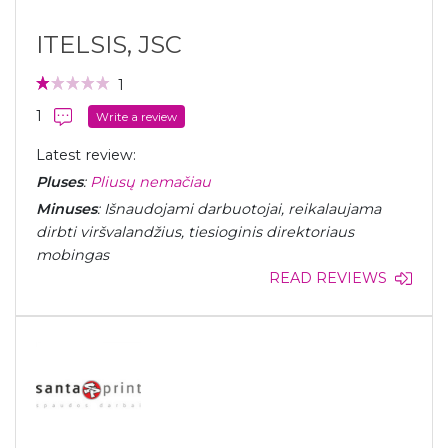
ITELSIS, JSC
1
1
Write a review
Latest review:
Pluses
:
Pliusų nemačiau
Minuses
: Išnaudojami darbuotojai, reikalaujama
dirbti viršvalandžius, tiesioginis direktoriaus
mobingas
READ REVIEWS