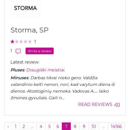
Storma, SP
1
1
Write a review
Latest review:
Pluses
:
Draugiški meistrai.
Minuses
: Darbas tikrai nieko gero. Valdžia
valandinio kelti nenori, nori, kad varytum diena iš
dienos. Atostoginių nemoka. Vadovas A..... laiko
žmones gyvuliais. Gaili n...
READ REVIEWS
‹
1
2
...
4
5
6
7
8
9
10
...
14166