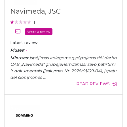
Navimeda, JSC
1
1
Write a review
Latest review:
Pluses
:
-
Minuses
: Įspėjimas kolegoms gydytojams dėl darbo
UAB „Navimeda“ grupėje ​Remdamasi savo patirtimi
ir dokumentais (įsakymas Nr. 2026/01/09-04), įspėju
dėl šios įmonės ...
READ REVIEWS