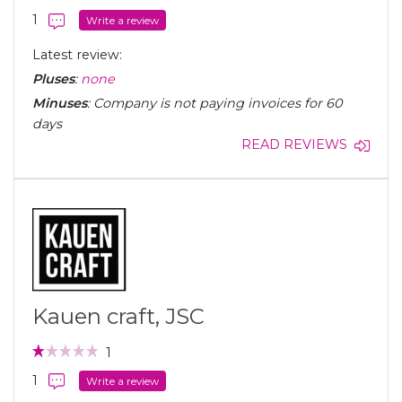
1
Write a review
Latest review:
Pluses
:
none
Minuses
: Company is not paying invoices for 60
days
READ REVIEWS
Kauen craft, JSC
1
1
Write a review