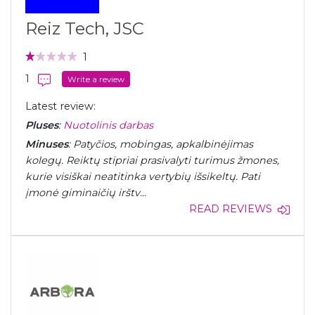
Reiz Tech, JSC
1
1
Write a review
Latest review:
Pluses
:
Nuotolinis darbas
Minuses
: Patyčios, mobingas, apkalbinėjimas
kolegų. Reiktų stipriai prasivalyti turimus žmones,
kurie visiškai neatitinka vertybių išsikeltų. Pati
įmonė giminaičių irštv...
READ REVIEWS