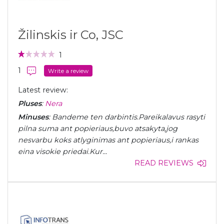
Žilinskis ir Co, JSC
1
1
Write a review
Latest review:
Pluses
:
Nera
Minuses
: Bandeme ten darbintis.Pareikalavus rasyti
pilna suma ant popieriaus,buvo atsakyta,jog
nesvarbu koks atlyginimas ant popieriaus,i rankas
eina visokie priedai.Kur...
READ REVIEWS