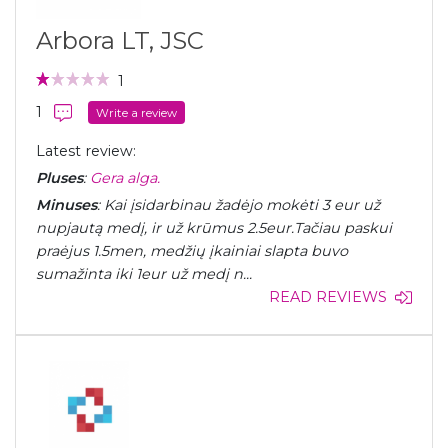
Arbora LT, JSC
1
1
Write a review
Latest review:
Pluses
:
Gera alga.
Minuses
: Kai įsidarbinau žadėjo mokėti 3 eur už
nupjautą medį, ir už krūmus 2.5eur.Tačiau paskui
praėjus 1.5men, medžių įkainiai slapta buvo
sumažinta iki 1eur už medį n...
READ REVIEWS