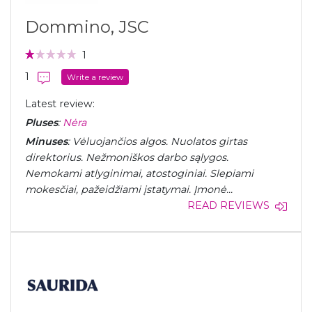
Dommino, JSC
1
1
Write a review
Latest review:
Pluses
:
Nėra
Minuses
: Vėluojančios algos. Nuolatos girtas
direktorius. Nežmoniškos darbo sąlygos.
Nemokami atlyginimai, atostoginiai. Slepiami
mokesčiai, pažeidžiami įstatymai. Įmonė...
READ REVIEWS