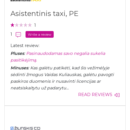
Asistentinis taxi, PE
1
1
Write a review
Latest review:
Pluses
:
Pasinaudodamas savo negalia sukelia
pasitikėjimą.
Minuses
: Kas galėtu patikėti, kad šis vežimėlyje
sėdinti žmogus Vaidas Kuliauskas, galėtu pavogti
paskiros duomenis ir nusavinti licencijas ar
neatsiskaitytu už padarytu...
READ REVIEWS