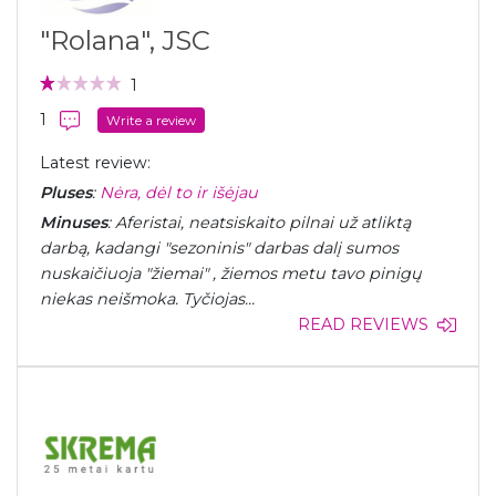
"Rolana", JSC
1
1
Write a review
Latest review:
Pluses
:
Nėra, dėl to ir išėjau
Minuses
: Aferistai, neatsiskaito pilnai už atliktą
darbą, kadangi "sezoninis" darbas dalį sumos
nuskaičiuoja "žiemai" , žiemos metu tavo pinigų
niekas neišmoka. Tyčiojas...
READ REVIEWS