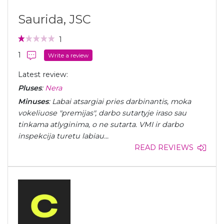
Saurida, JSC
1
1
Write a review
Latest review:
Pluses
:
Nera
Minuses
: Labai atsargiai pries darbinantis, moka
vokeliuose "premijas", darbo sutartyje iraso sau
tinkama atlyginima, o ne sutarta. VMI ir darbo
inspekcija turetu labiau...
READ REVIEWS