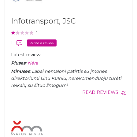
Infotransport, JSC
1
1
Write a review
Latest review:
Pluses
:
Nėra
Minuses
: Labai nemaloni patirtis su įmonės
direktoriumi Linu Kulniu, nerekomenduoju turėti
reikalų su šituo žmogumi
READ REVIEWS