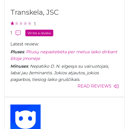
Transkela, JSC
1
1
Write a review
Latest review:
Pluses
:
Pliusų nepastebėta per metus laiko dirbant
šitoje įmonėje
Minuses
: Nepatiko D. N. elgesys su vairuotojais,
labai jau žeminantis. Jokios atjautos, jokios
pagarbos, tiesiog laiko gruščikais.
READ REVIEWS