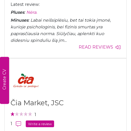
Latest review:
Pluses
:
Nėra.
Minuses
: Labai neišsiplėsiu, bet tai tokia įmonė,
kurioje psichologinis, bei fizinis smurtas yra
paprasčiausia norma. Siūlyčiau, aplenkti kuo
didesniu spinduliu šią įm...
READ REVIEWS
Create CV
Čia Market, JSC
1
1
Write a review