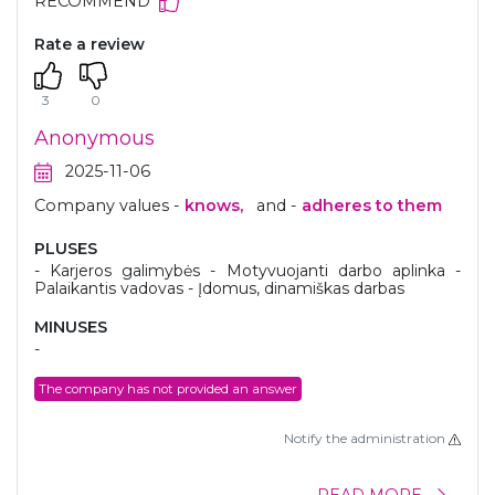
RECOMMEND
Rate a review
3
0
Anonymous
2025-11-06
Company values -
knows,
and -
adheres to them
PLUSES
- Karjeros galimybės - Motyvuojanti darbo aplinka -
Palaikantis vadovas - Įdomus, dinamiškas darbas
MINUSES
-
The company has not provided an answer
Notify the administration