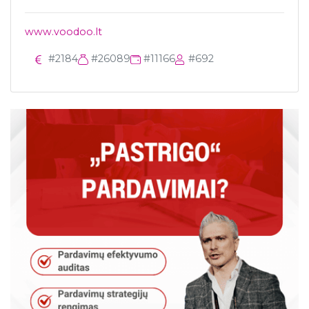
www.voodoo.lt
#2184
#26089
#11166
#692