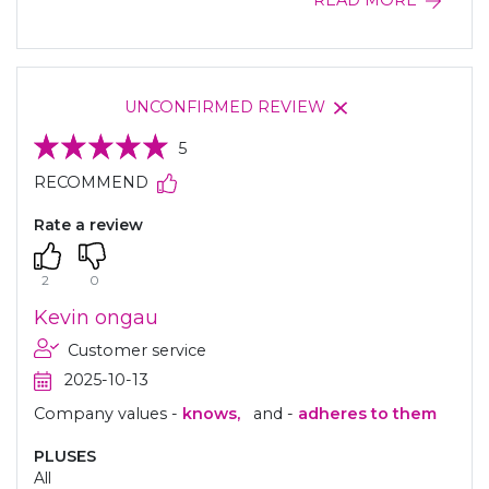
READ MORE
UNCONFIRMED REVIEW
5
RECOMMEND
Rate a review
2
0
Kevin ongau
Customer service
2025-10-13
Company values -
knows,
and -
adheres to them
PLUSES
All