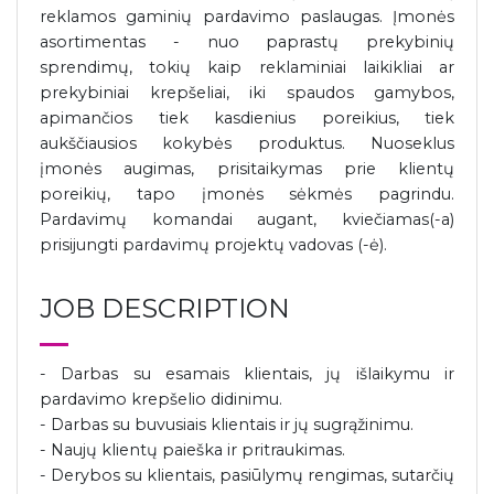
reklamos gaminių pardavimo paslaugas. Įmonės
asortimentas - nuo paprastų prekybinių
sprendimų, tokių kaip reklaminiai laikikliai ar
prekybiniai krepšeliai, iki spaudos gamybos,
apimančios tiek kasdienius poreikius, tiek
aukščiausios kokybės produktus. Nuoseklus
įmonės augimas, prisitaikymas prie klientų
poreikių, tapo įmonės sėkmės pagrindu.
Pardavimų komandai augant, kviečiamas(-a)
prisijungti pardavimų projektų vadovas (-ė).
JOB DESCRIPTION
- Darbas su esamais klientais, jų išlaikymu ir
pardavimo krepšelio didinimu.
- Darbas su buvusiais klientais ir jų sugrąžinimu.
- Naujų klientų paieška ir pritraukimas.
- Derybos su klientais, pasiūlymų rengimas, sutarčių