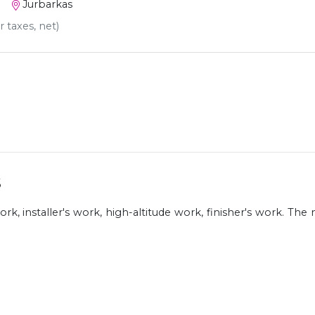
Jurbarkas
r taxes, net)
s
work, installer's work, high-altitude work, finisher's work. Th