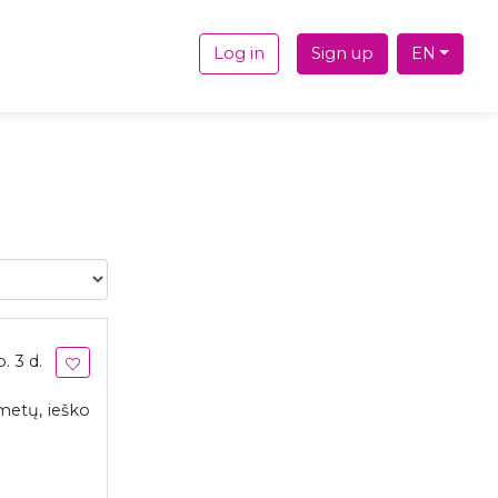
Log in
Sign up
EN
. 3 d.
metų, ieško