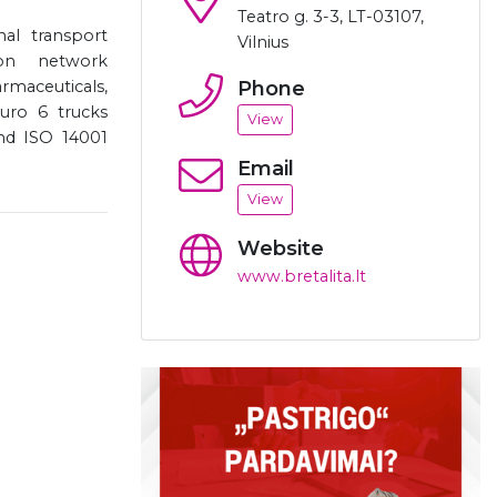
Teatro g. 3-3, LT-03107,
al transport
Vilnius
ion network
rmaceuticals,
Phone
uro 6 trucks
View
nd ISO 14001
Email
View
Website
www.bretalita.lt