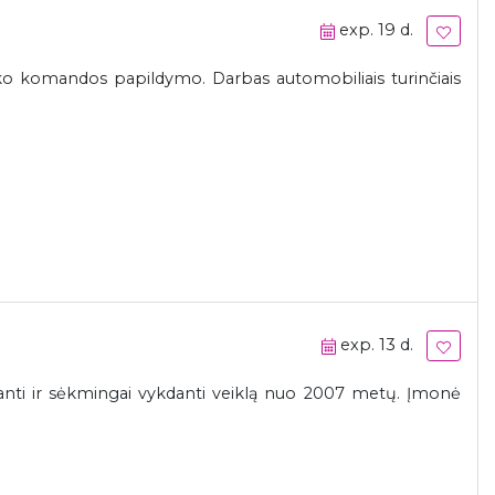
exp. 19 d.
ko komandos papildymo. Darbas automobiliais turinčiais
exp. 13 d.
janti ir sėkmingai vykdanti veiklą nuo 2007 metų. Įmonė