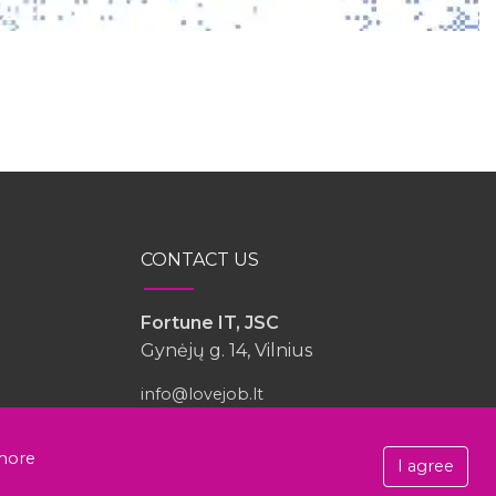
CONTACT US
Fortune IT, JSC
Gynėjų g. 14, Vilnius
info@lovejob.lt
more
I agree