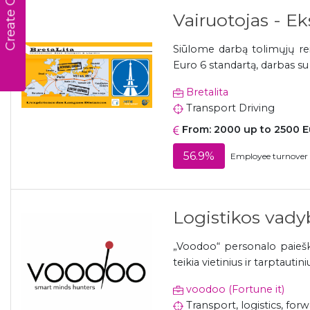
Create CV
Vairuotojas - Ek
Siūlome darbą tolimųjų re
Euro 6 standartą, darbas su
Bretalita
Transport Driving
From: 2000 up to 2500 E
56.9%
Employee turnover 
Logistikos vadybi
„Voodoo“ personalo paiešk
teikia vietinius ir tarptautin
voodoo (Fortune it)
Transport, logistics, for