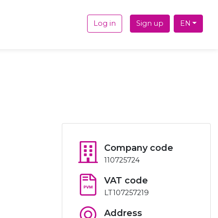
Log in
Sign up
EN
Company code
110725724
VAT code
LT107257219
Address