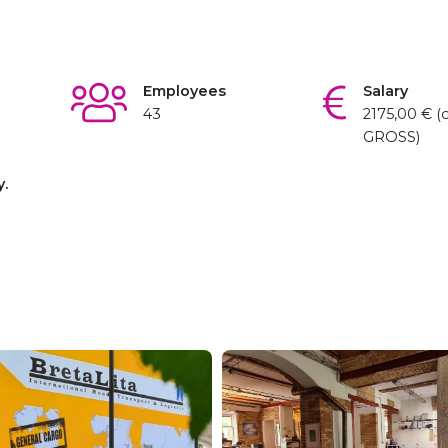
Employees
Salary
43
2175,00 € (
GROSS)
y.