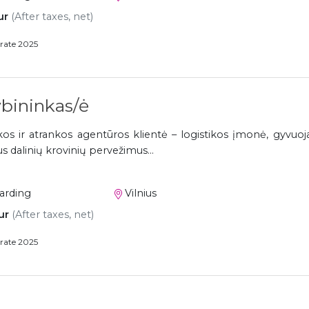
ur
(After taxes, net)
rate 2025
bininkas/ė
os ir atrankos agentūros klientė – logistikos įmonė, gyvuo
ius dalinių krovinių pervežimus...
warding
Vilnius
ur
(After taxes, net)
rate 2025