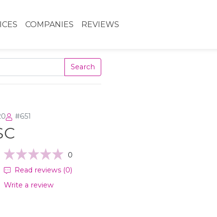
ICES
COMPANIES
REVIEWS
Search
20
#651
JSC
0
Read reviews (0)
Write a review