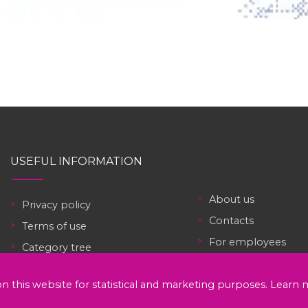
USEFUL INFORMATION
About us
Privacy policy
Contacts
Terms of use
For employees
Category tree
For employers
Recruitment agency Lithuania
n this website for statistical and marketing purposes.
Sign up
Learn 
Free CV templates
Робота в Україні