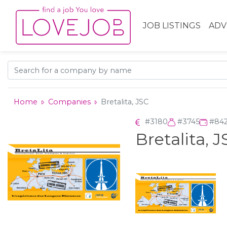
JOB LISTINGS
ADV
Home
Companies
Bretalita, JSC
#3180
#3745
#84
Bretalita, 