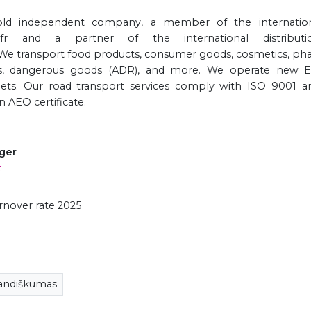
r‑old independent company, a member of the internation
re.fr and a partner of the international distribut
e transport food products, consumer goods, cosmetics, pha
oods, dangerous goods (ADR), and more. We operate new E
ets. Our road transport services comply with ISO 9001 a
n AEO certificate.
ger
t
nover rate 2025
mandiškumas