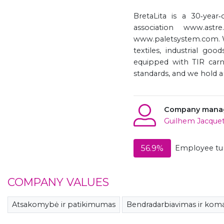
BretaLita is a 30‑yea
association www.ast
www.paletsystem.com. W
textiles, industrial g
equipped with TIR carn
standards, and we hold a
Company mana
Guilhem Jacque
56.9%
Employee tur
COMPANY VALUES
Atsakomybė ir patikimumas
Bendradarbiavimas ir ko