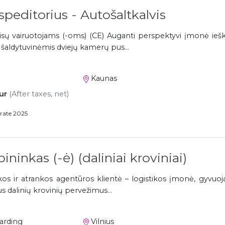
speditorius - Autošaltkalvis
isų vairuotojams (-oms) (CE) Auganti perspektyvi įmonė ieš
 šaldytuvinėmis dviejų kamerų pus...
Kaunas
ur
(After taxes, net)
rate 2025
ninkas (-ė) (daliniai kroviniai)
os ir atrankos agentūros klientė – logistikos įmonė, gyvuo
ius dalinių krovinių pervežimus...
warding
Vilnius