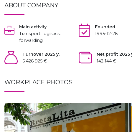
ABOUT COMPANY
Main activity
Founded
Transport, logistics,
1995-12-28
forwarding
Turnover 2025 y.
Net profit 2025 
5 426 925 €
142 144 €
WORKPLACE PHOTOS