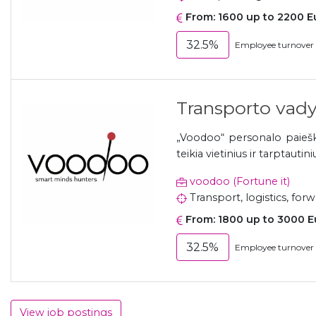
From: 1600 up to 2200 E
32.5%
Employee turnover 
Transporto vady
„Voodoo“ personalo paiešk
teikia vietinius ir tarptautin
voodoo (Fortune it)
Transport, logistics, for
From: 1800 up to 3000 E
32.5%
Employee turnover 
View job postings